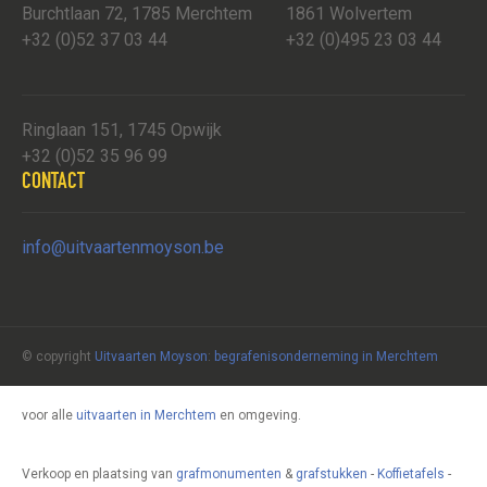
Burchtlaan 72, 1785 Merchtem
1861 Wolvertem
+32 (0)52 37 03 44
+32 (0)495 23 03 44
Ringlaan 151, 1745 Opwijk
+32 (0)52 35 96 99
CONTACT
info@uitvaartenmoyson.be
© copyright
Uitvaarten Moyson
:
begrafenisonderneming in Merchtem
voor alle
uitvaarten in Merchtem
en omgeving.
Verkoop en plaatsing van
grafmonumenten
&
grafstukken
-
Koffietafels
-