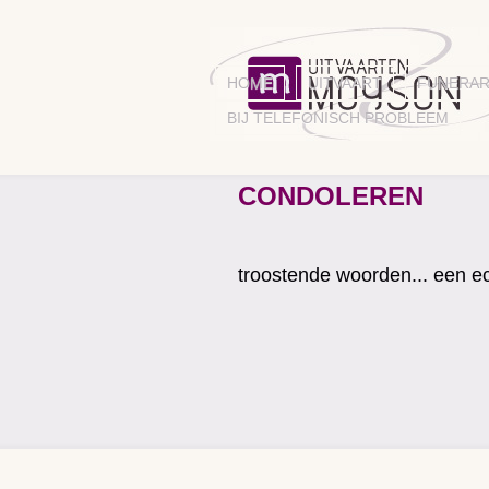
HOME
UITVAART
FUNERAR
BIJ TELEFONISCH PROBLEEM
CONDOLEREN
troostende woorden... een ec