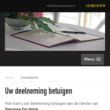
info@uitvaartenmoyson.be
+32 (0)52 35 96 99
Menu
Home
Condoleren
Uw deelneming betuigen
Hier kunt u uw deelneming betuigen aan de familie van
Simonne De Valck