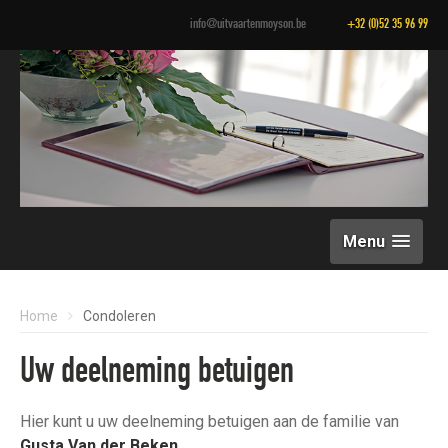
info@uitvaartenmoyson.be
+32 (0)52 35 96 99
Menu
Home
Condoleren
Uw deelneming betuigen
Hier kunt u uw deelneming betuigen aan de familie van
Gusta Van der Beken