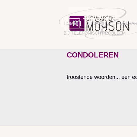
HOME
UITVAART
FUNERAR
BIJ TELEFONISCH PROBLEEM
CONDOLEREN
troostende woorden... een ec