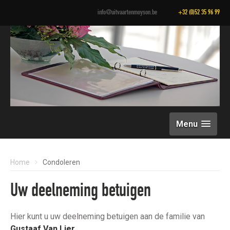
info@uitvaartenmoyson.be
+32 (0)52 35 96 99
Menu
Home
Condoleren
Uw deelneming betuigen
Hier kunt u uw deelneming betuigen aan de familie van
Gustaaf Van Lier