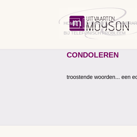
HOME
UITVAART
FUNERAR
BIJ TELEFONISCH PROBLEEM
CONDOLEREN
troostende woorden... een ec