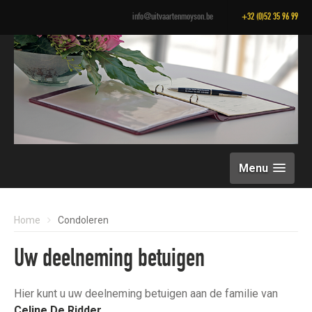
info@uitvaartenmoyson.be
+32 (0)52 35 96 99
Menu
Home
Condoleren
Uw deelneming betuigen
Hier kunt u uw deelneming betuigen aan de familie van
Celine De Ridder